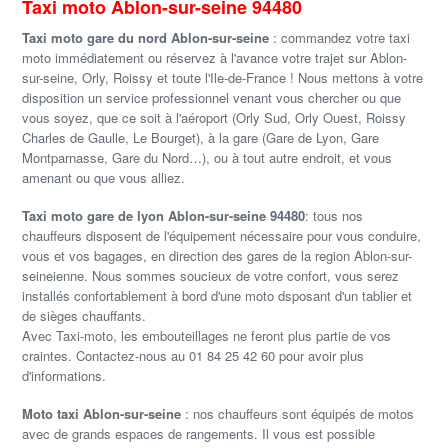
Taxi moto Ablon-sur-seine 94480
Taxi moto gare du nord Ablon-sur-seine
: commandez votre taxi
moto immédiatement ou réservez à l'avance votre trajet sur Ablon-
sur-seine, Orly, Roissy et toute l'Ile-de-France ! Nous mettons à votre
disposition un service professionnel venant vous chercher ou que
vous soyez, que ce soit à l'aéroport (Orly Sud, Orly Ouest, Roissy
Charles de Gaulle, Le Bourget), à la gare (Gare de Lyon, Gare
Montparnasse, Gare du Nord…), ou à tout autre endroit, et vous
amenant ou que vous alliez.
Taxi moto gare de lyon Ablon-sur-seine 94480
: tous nos
chauffeurs disposent de l'équipement nécessaire pour vous conduire,
vous et vos bagages, en direction des gares de la region Ablon-sur-
seineienne. Nous sommes soucieux de votre confort, vous serez
installés confortablement à bord d'une moto dsposant d'un tablier et
de sièges chauffants.
Avec Taxi-moto, les embouteillages ne feront plus partie de vos
craintes. Contactez-nous au 01 84 25 42 60 pour avoir plus
d'informations.
Moto taxi Ablon-sur-seine
: nos chauffeurs sont équipés de motos
avec de grands espaces de rangements. Il vous est possible