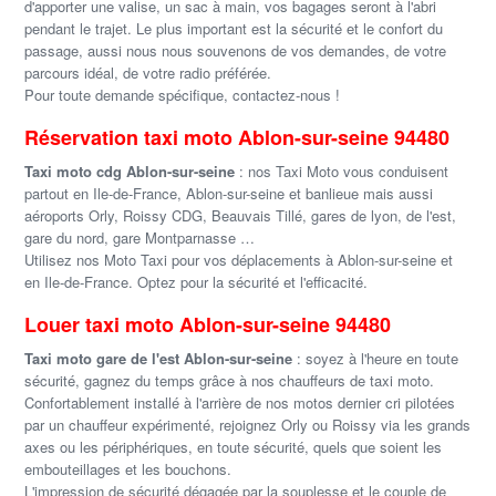
d'apporter une valise, un sac à main, vos bagages seront à l'abri
pendant le trajet. Le plus important est la sécurité et le confort du
passage, aussi nous nous souvenons de vos demandes, de votre
parcours idéal, de votre radio préférée.
Pour toute demande spécifique, contactez-nous !
Réservation taxi moto Ablon-sur-seine 94480
Taxi moto cdg Ablon-sur-seine
: nos Taxi Moto vous conduisent
partout en Ile-de-France, Ablon-sur-seine et banlieue mais aussi
aéroports Orly, Roissy CDG, Beauvais Tillé, gares de lyon, de l'est,
gare du nord, gare Montparnasse …
Utilisez nos Moto Taxi pour vos déplacements à Ablon-sur-seine et
en Ile-de-France. Optez pour la sécurité et l'efficacité.
Louer taxi moto Ablon-sur-seine 94480
Taxi moto gare de l'est Ablon-sur-seine
: soyez à l'heure en toute
sécurité, gagnez du temps grâce à nos chauffeurs de taxi moto.
Confortablement installé à l'arrière de nos motos dernier cri pilotées
par un chauffeur expérimenté, rejoignez Orly ou Roissy via les grands
axes ou les périphériques, en toute sécurité, quels que soient les
embouteillages et les bouchons.
L'impression de sécurité dégagée par la souplesse et le couple de